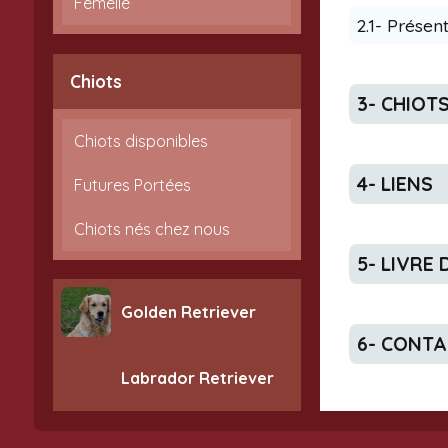
Femelle
2.1- Présen
Chiots
3- CHIOT
Chiots disponibles
4- LIENS
Futures Portées
Chiots nés chez nous
5- LIVRE
Golden Retriever
6- CONT
Labrador Retriever