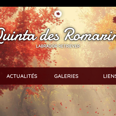
uinta des Romari
LABRADOR RETRIEVER
ACTUALITÉS
GALERIES
LIEN