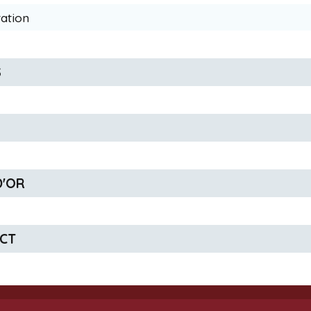
tation
S
 D'OR
ACT