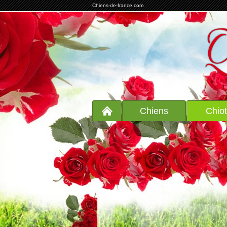
Chiens-de-france.com
Q
Chiens
Chio