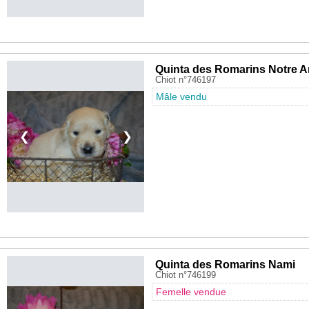
Quinta des Romarins Notre A
Chiot n°746197
Mâle vendu
❮
❯
Quinta des Romarins Nami
Chiot n°746199
Femelle vendue