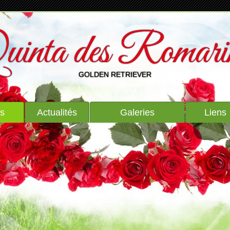
uinta des Romari
GOLDEN RETRIEVER
ts
Actualités
Galeries
Liens