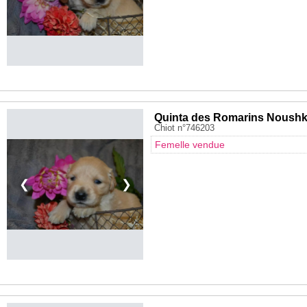
Quinta des Romarins Noush
Chiot n°746203
Femelle vendue
❮
❯