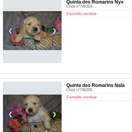
Quinta des Romarins Nyx
Chiot n°746204
Femelle vendue
❮
❯
Quinta des Romarins Naîa
Chiot n°746205
Femelle vendue
❮
❯