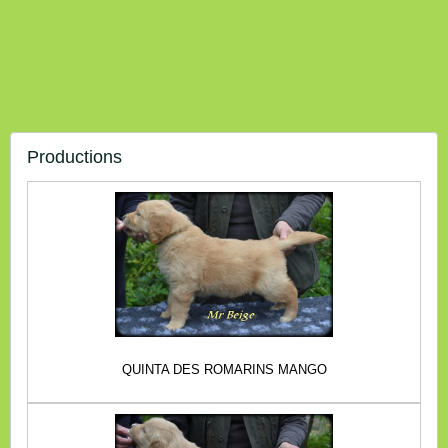
Productions
QUINTA DES ROMARINS MANGO