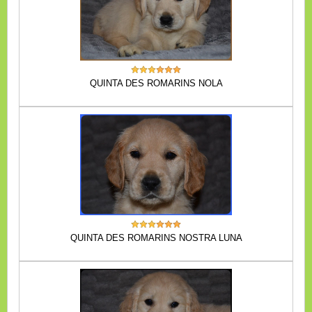
QUINTA DES ROMARINS NOLA
QUINTA DES ROMARINS NOSTRA LUNA